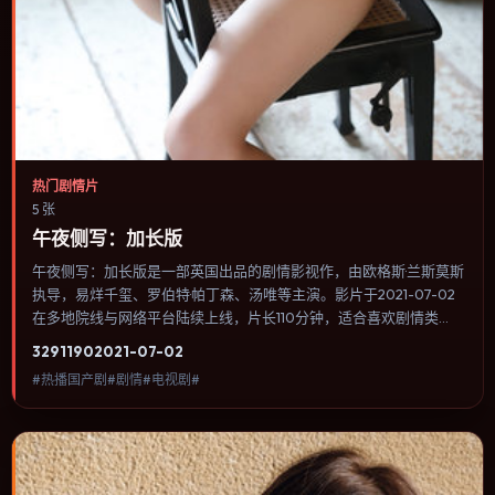
热门剧情片
5 张
午夜侧写：加长版
午夜侧写：加长版是一部英国出品的剧情影视作，由欧格斯·兰斯莫斯
执导，易烊千玺、罗伯特·帕丁森、汤唯等主演。影片于2021-07-02
在多地院线与网络平台陆续上线，片长110分钟，适合喜欢剧情类
型、关注人物命运与城市气质的观众观看。动作场面服务于人物关
3291
190
2021-07-02
系，每一次冲突都会改写角色之间的信任边界。内容聚焦人物选择与
#热播国产剧#剧情#电视剧#
情节推进，节奏与视听语言统一，可作为休闲观影或类型片补片的选
择。