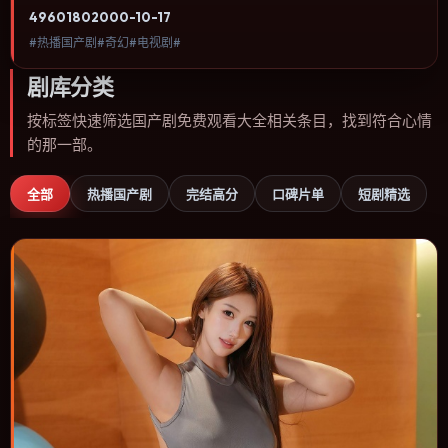
类型、关注人物命运与城市气质的观众观看。动作场面服务于人物关
4960
180
2000-10-17
系，每一次冲突都会改写角色之间的信任边界。内容聚焦人物选择与
#热播国产剧#奇幻#电视剧#
情节推进，节奏与视听语言统一，可作为休闲观影或类型片补片的选
择。
剧库分类
按标签快速筛选国产剧免费观看大全相关条目，找到符合心情
的那一部。
全部
热播国产剧
完结高分
口碑片单
短剧精选