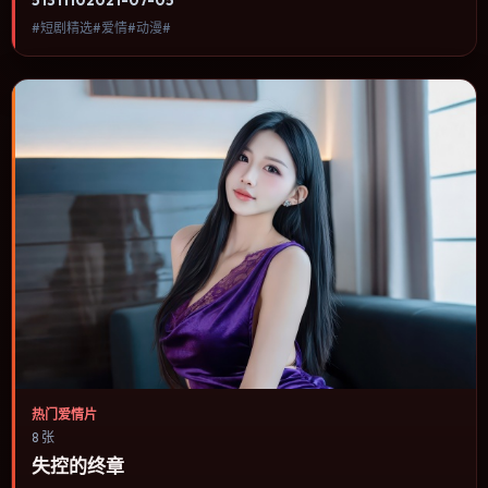
束方式偏现实主义而非英雄主义。内容聚焦人物选择与情节推进，节
#短剧精选#爱情#动漫#
奏与视听语言统一，可作为休闲观影或类型片补片的选择。
热门爱情片
8 张
失控的终章