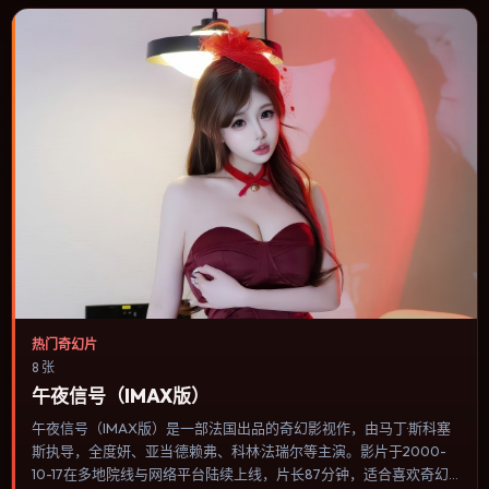
热门奇幻片
8 张
午夜信号（IMAX版）
午夜信号（IMAX版）是一部法国出品的奇幻影视作，由马丁·斯科塞
斯执导，全度妍、亚当·德赖弗、科林·法瑞尔等主演。影片于2000-
10-17在多地院线与网络平台陆续上线，片长87分钟，适合喜欢奇幻