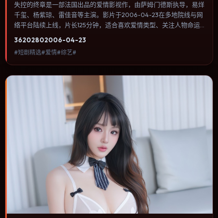
失控的终章是一部法国出品的爱情影视作，由萨姆·门德斯执导，易烊
千玺、杨紫琼、雷佳音等主演。影片于2006-04-23在多地院线与网
络平台陆续上线，片长125分钟，适合喜欢爱情类型、关注人物命运
与城市气质的观众观看。战争背景被处理成心理战：恐惧、谣言与命
3620
280
2006-04-23
令在封闭空间里互相放大。内容聚焦人物选择与情节推进，节奏与视
#短剧精选#爱情#综艺#
听语言统一，可作为休闲观影或类型片补片的选择。