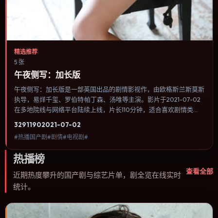
精选推荐
5 张
午夜侧写：加长版
午夜侧写：加长版是一部英国出品的剧情影视作，由欧格斯·兰斯莫斯
执导，易烊千玺、罗伯特·帕丁森、汤唯等主演。影片于2021-07-02
在多地院线与网络平台陆续上线，片长110分钟，适合喜欢剧情类
型、关注人物命运与城市气质的观众观看。动作场面服务于人物关
3291
190
2021-07-02
系，每一次冲突都会改写角色之间的信任边界。内容聚焦人物选择与
#热播国产剧#剧情#电视剧#
情节推进，节奏与视听语言统一，可作为休闲观影或类型片补片的选
择。
热播榜
查看全部
近期热度攀升的国产剧与综艺片单，剧全览在线实时
统计。