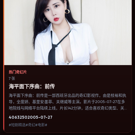
热门奇幻片
7 张
海平面下序曲：前传
海平面下序曲：前传是一部西班牙出品的奇幻影视作，由是枝裕和执
导，全度妍、基里安·墨菲、关继威等主演。影片于2005-07-27在多
地院线与网络平台陆续上线，片长142分钟，适合喜欢奇幻类型、关
注人物命运与城市气质的观众观看。结尾开放但不空洞：观众能感到
4063
250
2005-07-27
答案近在眼前，却仍需自己完成最后一笔。内容聚焦人物选择与情节
#短剧精选#奇幻#电影#
推进，节奏与视听语言统一，可作为休闲观影或类型片补片的选择。