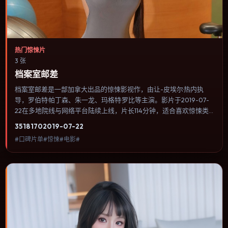
热门惊悚片
3 张
档案室邮差
档案室邮差是一部加拿大出品的惊悚影视作，由让-皮埃尔·热内执
导，罗伯特·帕丁森、朱一龙、玛格特·罗比等主演。影片于2019-07-
22在多地院线与网络平台陆续上线，片长114分钟，适合喜欢惊悚类
型、关注人物命运与城市气质的观众观看。战争背景被处理成心理
3518
170
2019-07-22
战：恐惧、谣言与命令在封闭空间里互相放大。内容聚焦人物选择与
#口碑片单#惊悚#电影#
情节推进，节奏与视听语言统一，可作为休闲观影或类型片补片的选
择。