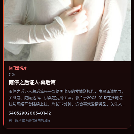
热门爱情片
7 张
雨停之后证人·幕后篇
雨停之后证人·幕后篇是一部德国出品的爱情影视作，由黑泽清执导，
关继威、威廉·达福、伊桑·霍克等主演。影片于2005-01-12在多地院
线与网络平台陆续上线，片长112分钟，适合喜欢爱情类型、关注人物
命运与城市气质的观众观看。传记片聚焦主人公人生某一阶段，避免
3405
290
2005-01-12
流水账式的大事年表罗列。内容聚焦人物选择与情节推进，节奏与视
#口碑片单#爱情#电视剧#
听语言统一，可作为休闲观影或类型片补片的选择。