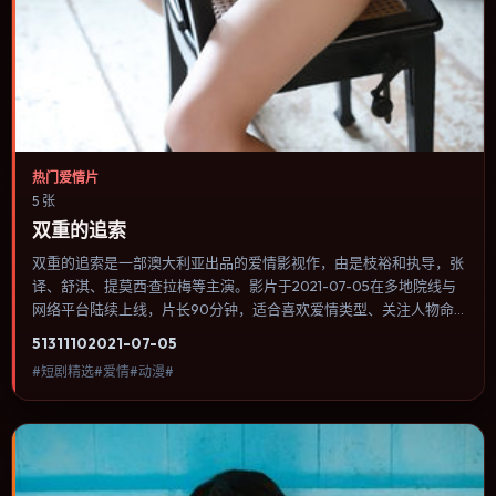
热门爱情片
5 张
双重的追索
双重的追索是一部澳大利亚出品的爱情影视作，由是枝裕和执导，张
译、舒淇、提莫西·查拉梅等主演。影片于2021-07-05在多地院线与
网络平台陆续上线，片长90分钟，适合喜欢爱情类型、关注人物命
运与城市气质的观众观看。群戏调度密集，多条线索在终场汇集，收
5131
110
2021-07-05
束方式偏现实主义而非英雄主义。内容聚焦人物选择与情节推进，节
#短剧精选#爱情#动漫#
奏与视听语言统一，可作为休闲观影或类型片补片的选择。