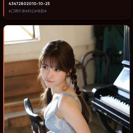
运与城市气质的观众观看。冒险段落强调地理与气候的真实感，体能
4347
280
2010-10-25
极限与心理崩溃并行推进。内容聚焦人物选择与情节推进，节奏与视
#口碑片单#科幻#电影#
听语言统一，可作为休闲观影或类型片补片的选择。