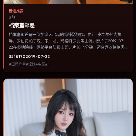
精选推荐
3 张
档案室邮差
档案室邮差是一部加拿大出品的惊悚影视作，由让-皮埃尔·热内执
导，罗伯特·帕丁森、朱一龙、玛格特·罗比等主演。影片于2019-07-
22在多地院线与网络平台陆续上线，片长114分钟，适合喜欢惊悚类
型、关注人物命运与城市气质的观众观看。战争背景被处理成心理
3518
170
2019-07-22
战：恐惧、谣言与命令在封闭空间里互相放大。内容聚焦人物选择与
#口碑片单#惊悚#电影#
情节推进，节奏与视听语言统一，可作为休闲观影或类型片补片的选
择。