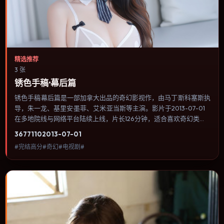
精选推荐
3 张
锈色手稿·幕后篇
锈色手稿·幕后篇是一部加拿大出品的奇幻影视作，由马丁·斯科塞斯执
导，朱一龙、基里安·墨菲、艾米·亚当斯等主演。影片于2013-07-01
在多地院线与网络平台陆续上线，片长126分钟，适合喜欢奇幻类
型、关注人物命运与城市气质的观众观看。传记片聚焦主人公人生某
3677
110
2013-07-01
一阶段，避免流水账式的大事年表罗列。内容聚焦人物选择与情节推
#完结高分#奇幻#电视剧#
进，节奏与视听语言统一，可作为休闲观影或类型片补片的选择。