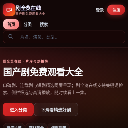
剧全览在线
登录
注册
国产剧免费观看大全
首页
分类
搜索
剧全览在线
· 片库与热播榜
国产剧免费观看大全
口碑剧、连载剧与短剧精选同屏呈现；剧全览在线支持关键词检
索、侧栏筛选与高清播放，随时续看上一集。
进入分类
下滑看精选好剧
高清片源
题材齐全
连载提醒