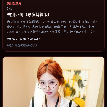
热门爱情片
5 张
告别证词（导演剪辑版）
告别证词（导演剪辑版）是一部澳大利亚出品的爱情影视作，由让-
皮埃尔·热内执导，杰西卡·查斯坦、伊桑·霍克、舒淇等主演。影片于
2003-07-17在多地院线与网络平台陆续上线，片长86分钟，适合喜
欢爱情类型、关注人物命运与城市气质的观众观看。冒险段落强调地
2974
310
2003-07-17
理与气候的真实感，体能极限与心理崩溃并行推进。内容聚焦人物选
#短剧精选#爱情#动漫#
择与情节推进，节奏与视听语言统一，可作为休闲观影或类型片补片
的选择。