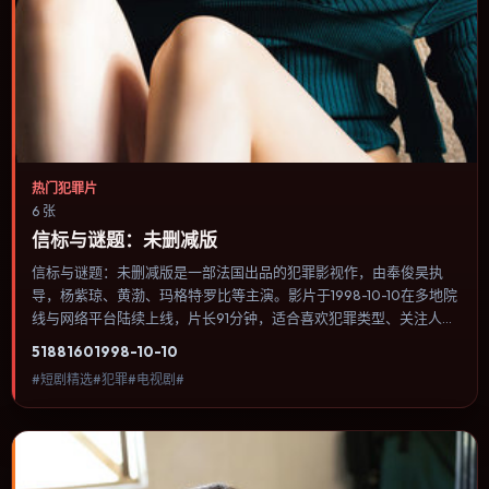
热门犯罪片
6 张
信标与谜题：未删减版
信标与谜题：未删减版是一部法国出品的犯罪影视作，由奉俊昊执
导，杨紫琼、黄渤、玛格特·罗比等主演。影片于1998-10-10在多地院
线与网络平台陆续上线，片长91分钟，适合喜欢犯罪类型、关注人物
命运与城市气质的观众观看。科幻设定尽量贴近可验证的科学推论，
5188
160
1998-10-10
避免为炫技而牺牲人物动机。内容聚焦人物选择与情节推进，节奏与
#短剧精选#犯罪#电视剧#
视听语言统一，可作为休闲观影或类型片补片的选择。