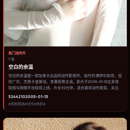
热门动作片
7 张
空白的余温
空白的余温是一部加拿大出品的动作影视作，由丹尼·博伊尔执导，役
所广司、杰西卡·查斯坦、李秉宪等主演。影片于2005-01-15在多地
院线与网络平台陆续上线，片长92分钟，适合喜欢动作类型、关注人
物命运与城市气质的观众观看。传记片聚焦主人公人生某一阶段，避
5244
210
2005-01-15
免流水账式的大事年表罗列。内容聚焦人物选择与情节推进，节奏与
#短剧精选#动作#电影#
视听语言统一，可作为休闲观影或类型片补片的选择。