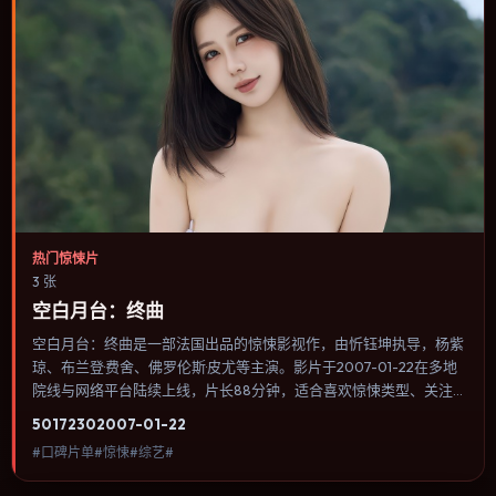
热门惊悚片
3 张
空白月台：终曲
空白月台：终曲是一部法国出品的惊悚影视作，由忻钰坤执导，杨紫
琼、布兰登·费舍、佛罗伦斯·皮尤等主演。影片于2007-01-22在多地
院线与网络平台陆续上线，片长88分钟，适合喜欢惊悚类型、关注
人物命运与城市气质的观众观看。爱情线并不喧宾夺主，更像一条牵
5017
230
2007-01-22
引主角走向自我认知的暗线。内容聚焦人物选择与情节推进，节奏与
#口碑片单#惊悚#综艺#
视听语言统一，可作为休闲观影或类型片补片的选择。