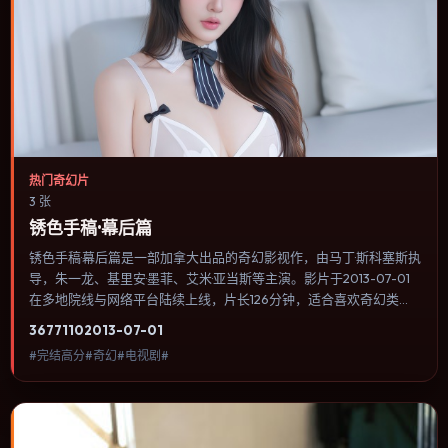
热门奇幻片
3 张
锈色手稿·幕后篇
锈色手稿·幕后篇是一部加拿大出品的奇幻影视作，由马丁·斯科塞斯执
导，朱一龙、基里安·墨菲、艾米·亚当斯等主演。影片于2013-07-01
在多地院线与网络平台陆续上线，片长126分钟，适合喜欢奇幻类
型、关注人物命运与城市气质的观众观看。传记片聚焦主人公人生某
3677
110
2013-07-01
一阶段，避免流水账式的大事年表罗列。内容聚焦人物选择与情节推
#完结高分#奇幻#电视剧#
进，节奏与视听语言统一，可作为休闲观影或类型片补片的选择。