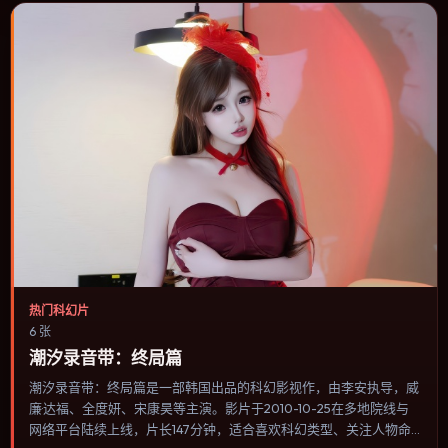
热门科幻片
6 张
潮汐录音带：终局篇
潮汐录音带：终局篇是一部韩国出品的科幻影视作，由李安执导，威
廉·达福、全度妍、宋康昊等主演。影片于2010-10-25在多地院线与
网络平台陆续上线，片长147分钟，适合喜欢科幻类型、关注人物命