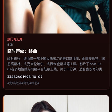
热门奇幻片
6 张
临时声纹：终曲
临时声纹：终曲是一部中国大陆出品的奇幻影视作，由李安执导，瑞
恩·高斯林、杰克·吉伦哈尔、杰西卡·查斯坦等主演。影片于1998-10-
07在多地院线与网络平台陆续上线，片长111分钟，适合喜欢奇幻类
型、关注人物命运与城市气质的观众观看。喜剧桥段来自处境而非台
3348
240
1998-10-07
词堆砌，笑点后往往紧跟一丝苦涩的现实感。内容聚焦人物选择与情
#完结高分#奇幻#综艺#
节推进，节奏与视听语言统一，可作为休闲观影或类型片补片的选
择。