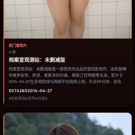
热门冒险片
4 张
档案室观测站：未删减版
档案室观测站：未删减版是一部西班牙出品的冒险影视作，由凯瑟琳·
毕格罗执导，舒淇、麦斯·米科尔森、奥斯汀·巴特勒等主演。影片于
2014-04-27在多地院线与网络平台陆续上线，片长89分钟，适合喜
欢冒险类型、关注人物命运与城市气质的观众观看。奇幻元素被当作
5074
280
2014-04-27
隐喻使用，世界规则清晰，人物选择仍承担真实后果。内容聚焦人物
#短剧精选#冒险#动漫#
选择与情节推进，节奏与视听语言统一，可作为休闲观影或类型片补
片的选择。